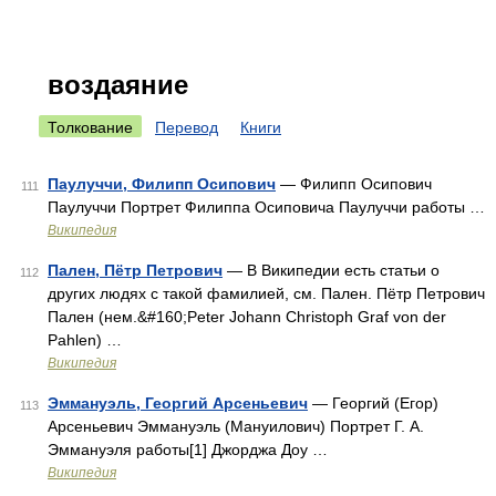
воздаяние
Толкование
Перевод
Книги
Паулуччи, Филипп Осипович
— Филипп Осипович
111
Паулуччи Портрет Филиппа Осиповича Паулуччи работы …
Википедия
Пален, Пётр Петрович
— В Википедии есть статьи о
112
других людях с такой фамилией, см. Пален. Пётр Петрович
Пален (нем.&#160;Peter Johann Christoph Graf von der
Pahlen) …
Википедия
Эммануэль, Георгий Арсеньевич
— Георгий (Егор)
113
Арсеньевич Эммануэль (Мануилович) Портрет Г. А.
Эммануэля работы[1] Джорджа Доу …
Википедия