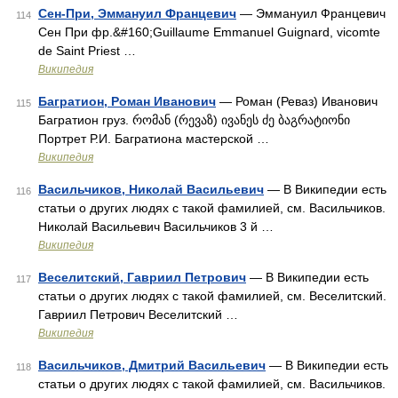
Сен-При, Эммануил Францевич
— Эммануил Францевич
114
Сен При фр.&#160;Guillaume Emmanuel Guignard, vicomte
de Saint Priest …
Википедия
Багратион, Роман Иванович
— Роман (Реваз) Иванович
115
Багратион груз. რომან (რევაზ) ივანეს ძე ბაგრატიონი
Портрет Р.И. Багратиона мастерской …
Википедия
Васильчиков, Николай Васильевич
— В Википедии есть
116
статьи о других людях с такой фамилией, см. Васильчиков.
Николай Васильевич Васильчиков 3 й …
Википедия
Веселитский, Гавриил Петрович
— В Википедии есть
117
статьи о других людях с такой фамилией, см. Веселитский.
Гавриил Петрович Веселитский …
Википедия
Васильчиков, Дмитрий Васильевич
— В Википедии есть
118
статьи о других людях с такой фамилией, см. Васильчиков.