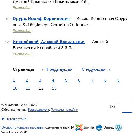
Дмитрий Васильевич Васильчиков 2 й …
Википедия
Орурк, Иосиф Корнилович
— Иосиф Корнилович Орурк
119
англ.&#160;Joseph Cornelius O Rourke …
Википедия
Иловайский, Алексей Васильевич
— Алексей
120
Васильевич Иловайский 3 й По …
Википедия
Страницы
←
Предыдущая
Следующая
→
1
2
3
4
5
6
7
8
9
10
11
12
13
© Академик, 2000-2026
18+
Обратная связь:
Техподдержка
,
Реклама на сайте
👣 Путешествия
Экспорт словарей на сайты
, сделанные на PHP,
Joomla,
Drupal,
WordPress, MODx.